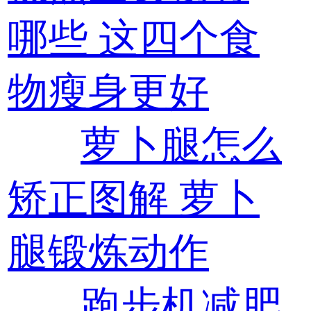
哪些 这四个食
物瘦身更好
萝卜腿怎么
矫正图解 萝卜
腿锻炼动作
跑步机减肥