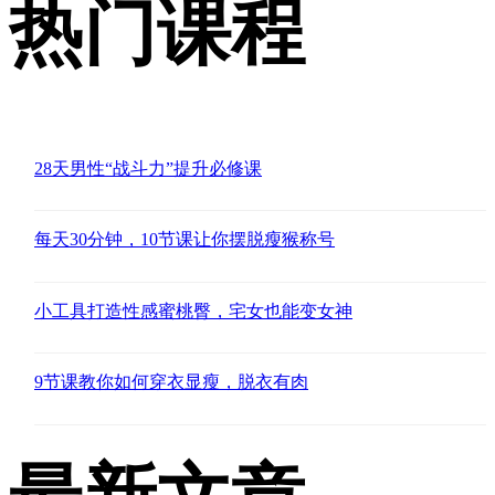
热门课程
28天男性“战斗力”提升必修课
每天30分钟，10节课让你摆脱瘦猴称号
小工具打造性感蜜桃臀，宅女也能变女神
9节课教你如何穿衣显瘦，脱衣有肉