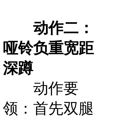
动作二：
哑铃负重宽距
深蹲
动作要
领：首先双腿