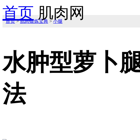
首页
肌肉网
首页
>
肌肉锻炼宝典
>
小腿
水肿型萝卜腿
法